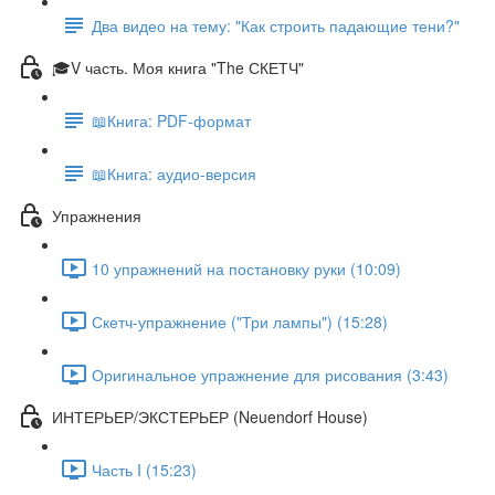
Два видео на тему: "Как строить падающие тени?"
🎓V часть. Моя книга "The СКЕТЧ"
📖Книга: PDF-формат
📖Книга: аудио-версия
Упражнения
10 упражнений на постановку руки (10:09)
Скетч-упражнение ("Три лампы") (15:28)
Оригинальное упражнение для рисования (3:43)
ИНТЕРЬЕР/ЭКСТЕРЬЕР (Neuendorf House)
Часть I (15:23)