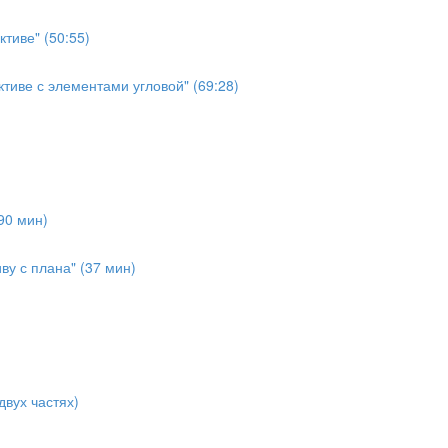
ктиве" (50:55)
ктиве с элементами угловой" (69:28)
90 мин)
у с плана" (37 мин)
двух частях)