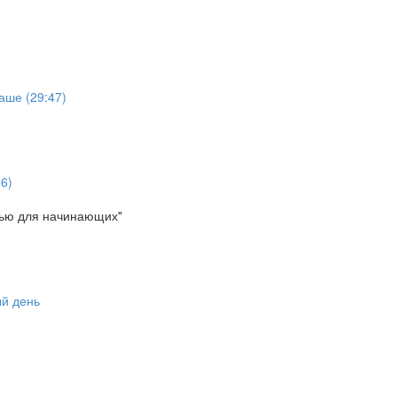
аше (29:47)
6)
ью для начинающих"
ый день