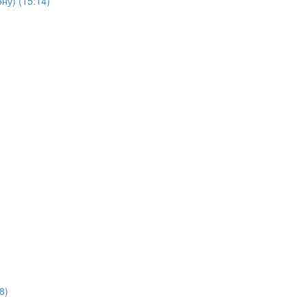
ну) (15:14)
8)